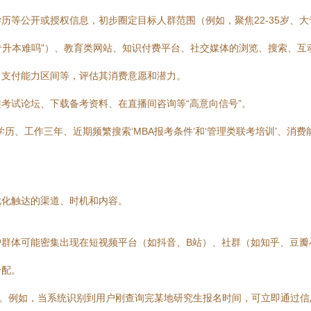
历等公开或授权信息，初步圈定目标人群范围（例如，聚焦22-35岁、
“专升本难吗”）、教育类网站、知识付费平台、社交媒体的浏览、搜索、
、支付能力区间等，评估其消费意愿和潜力。
考试论坛、下载备考资料、在直播间咨询等“高意向信号”。
历、工作三年、近期频繁搜索‘MBA报考条件’和‘管理类联考培训’、消
优化触达的渠道、时机和内容。
户群体可能密集出现在短视频平台（如抖音、B站）、社群（如知乎、豆瓣
分配。
预。例如，当系统识别到用户刚查询完某地研究生报名时间，可立即通过